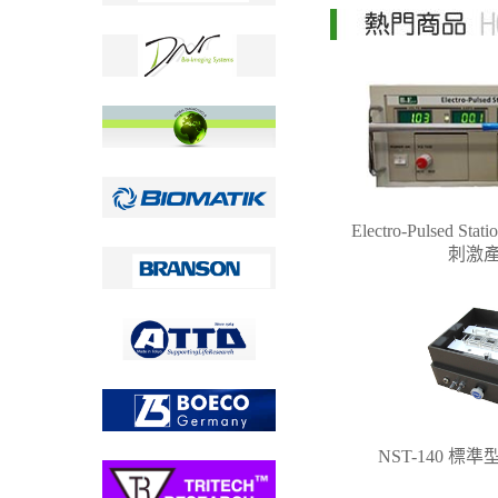
Electro-Pulsed St
刺激
NST-140 