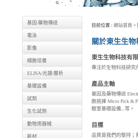
基因/藥物傳送
目前位置 :
網站首頁
>
電泳
關於東生生物
影像
東生生物科技有
細胞培養
專注於生物科技研究
ELISA/光譜/層析
產品主軸
基礎設備
基因及藥物傳送 Electropor
試劑
胞挑揀 Micro Pi
驗室基礎設備...等。
生化試劑
動物用器械
目標
品質是我們的堅持；
耗材