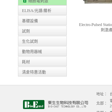
細胞電刺激
ELISA/光譜/層析
基礎設備
Electro-Pulsed St
刺激
試劑
生化試劑
動物用器械
耗材
清倉特惠活動
地址：
電
北部：
2