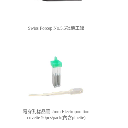
Swiss Forcep No.5,5號瑞工鑷
電穿孔樣品管 2mm Electroporation
cuvette 50pcs/pack(內含pipette)