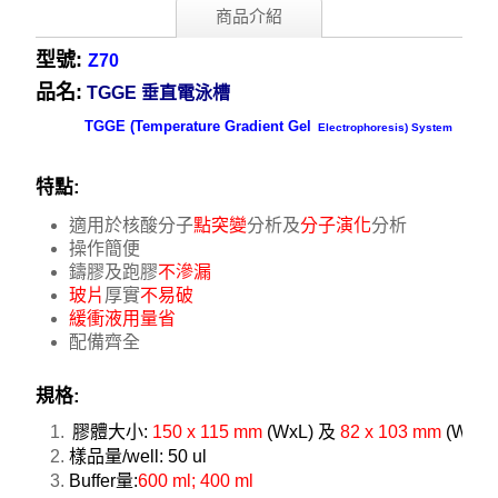
商品介紹
型號
:
Z70
品名
:
TGGE 垂直電泳槽
TGGE (Temperature Gradient Gel
Electrophoresis) System
特點
:
適用於核酸分子
點突變
分析及
分子演化
分析
操作簡便
鑄膠及跑膠
不滲漏
玻片
厚實
不易破
緩衝液用量省
配備齊全
規格
:
膠體大小
:
150 x 115 mm
(WxL)
及
82 x 103 mm
(WxL)
樣品量
/well:
50 ul
Buffer
量
:
600 ml; 400 ml