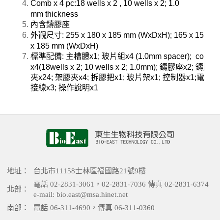
Comb x 4 pc:
18 wells x 2 , 10 wells x 2; 1.0
mm thickness
內含鑄膠座
外觀尺寸
:
255 x 180 x 185 mm (WxDxH); 165 x 155
x 185 mm (WxDxH)
標準配備
:
主槽體
x1;
玻片組
x4
(1.0mm spacer); comb
x4(18wells x 2; 10 wells x 2; 1.0mm);
鑄膠座
x2;
鑄膠
夾
x24;
架膠夾
x4;
拆膠把
x1;
玻片架
x1;
控制器
x1;
電源
接線
x3;
操作說明
x1
地址：
台北市11158士林區福國路21號9樓
電話 02-2831-3061，02-2831-7036 傳真 02-2831-6374
北部：
e-mail: bio.east@msa.hinet.net
南部：
電話 06-311-4690，傳真 06-311-0360