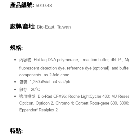
產品編號:
5010.43
廠牌/產地:
Bio-East, Taiwan
規格:
內容物: HotTaq DNA polymerase, reaction buffer, dNTP , MgCl
,
2
fluorescent detection dye, reference dye (optional) and buffer
components as 2-fold conc.
包裝: 1,250ul/vial x4 vial/pk
o
儲存: -20
C
適用機型: Bio-Rad CFX96; Roche LightCycler 480; MJ Research
Opticon, Opticon 2, Chromo 4; Corbett Rotor-gene 600, 3000;
Eppendorf Realplex 2
特點: