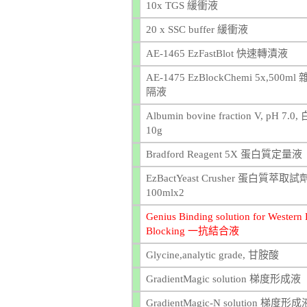
10x TGS 緩衝液
20 x SSC buffer 緩衝液
AE-1465 EzFastBlot 快速轉漬液
AE-1475 EzBlockChemi 5x,500m
隔液
Albumin bovine fraction V, pH 7.
10g
Bradford Reagent 5X 蛋白質定量液
EzBactYeast Crusher 蛋白質萃取試
100mlx2
Genius Binding solution for Western 
Blocking 一抗結合液
Glycine,analytic grade, 甘胺酸
GradientMagic solution 梯度形成液
GradientMagic-N solution 梯度形成