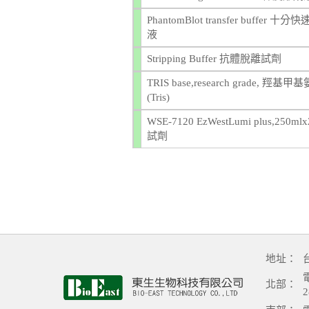
PhantomBlot transfer buffer 十
液
Stripping Buffer 抗體脫離試劑
TRIS base,research grade, 羥基
(Tris)
WSE-7120 EzWestLumi plus,250m
試劑
地址：
電
北部：
2