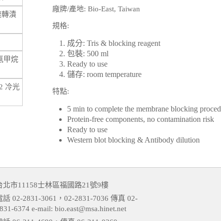
廠牌/產地: Bio-East, Taiwan
分快速轉漬
規格:
成分: Tris & blocking reagent
包裝: 500 ml
甲基氨甲烷
Ready to use
儲存: room temperature
lx2 冷光
特點:
5 min to complete the membrane blocking proced
Protein-free components, no contamination risk
Ready to use
Western blot blocking & Antibody dilution
台北市11158士林區福國路21號9樓
話 02-2831-3061，02-2831-7036 傳真 02-
831-6374 e-mail: bio.east@msa.hinet.net